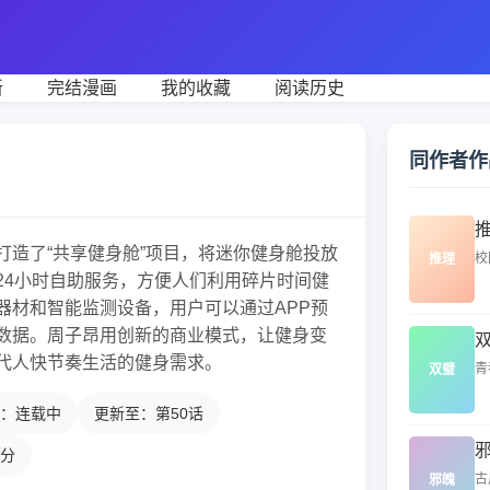
新
完结漫画
我的收藏
阅读历史
同作者作
打造了“共享健身舱”项目，将迷你健身舱投放
校
推理
24小时自助服务，方便人们利用碎片时间健
器材和智能监测设备，用户可以通过APP预
数据。周子昂用创新的商业模式，让健身变
代人快节奏生活的健身需求。
青
双璧
：连载中
更新至：第50话
5分
古
邪魄