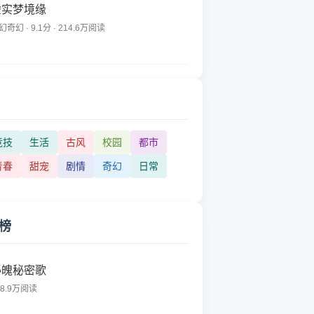
虚实梦境缘
幻奇幻 · 9.1分 · 214.6万阅读
竞技
生活
古风
校园
都市
青春
甜宠
剧情
奇幻
日常
榜
秘魄秘密歌
68.9万阅读