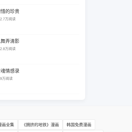
相惜的珍贵
12.7万阅读
风舞弄清影
92.8万阅读
爱魂情感录
29万阅读
漫画全集
《拥挤的地铁》漫画
韩国免费漫画