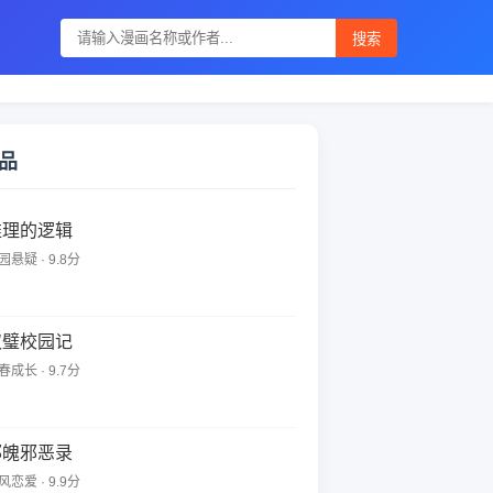
搜索
品
推理的逻辑
园悬疑 · 9.8分
双璧校园记
春成长 · 9.7分
邪魄邪恶录
风恋爱 · 9.9分