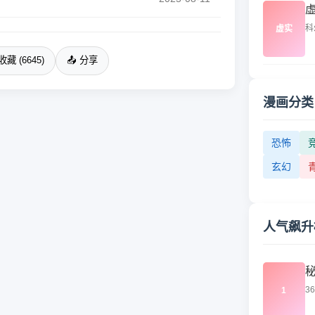
科
虚实
收藏 (6645)
📤 分享
漫画分类
恐怖
玄幻
人气飙升
3
1